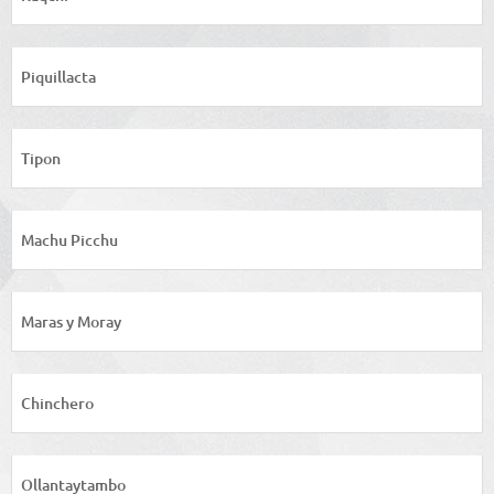
Piquillacta
Tipon
Machu Picchu
Maras y Moray
Chinchero
Ollantaytambo