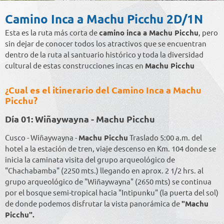
Camino Inca a Machu Picchu 2D/1N
Esta es la ruta más corta de
camino inca a Machu Picchu
, pero
sin dejar de conocer todos los atractivos que se encuentran
dentro de la ruta al santuario histórico y toda la diversidad
cultural de estas construcciones incas en
Machu Picchu
¿Cual es el itinerario del Camino Inca a Machu
Picchu?
Día 01: Wiñaywayna - Machu Picchu
Cusco - Wiñaywayna -
Machu Picchu
Traslado 5:00 a.m. del
hotel a la estación de tren, viaje descenso en Km. 104 donde se
inicia la caminata visita del grupo arqueológico de
"Chachabamba" (2250 mts.) llegando en aprox. 2 1/2 hrs. al
grupo arqueológico de "Wiñaywayna" (2650 mts) se continua
por el bosque semi-tropical hacia "Intipunku" (la puerta del sol)
de donde podemos disfrutar la vista panorámica de
"Machu
Picchu".