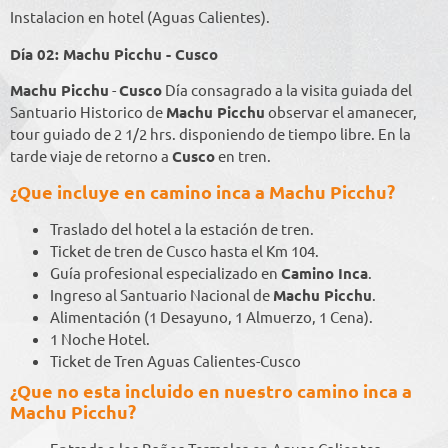
Instalacion en hotel (Aguas Calientes).
Día 02: Machu Picchu - Cusco
Machu Picchu
-
Cusco
Día consagrado a la visita guiada del
Santuario Historico de
Machu Picchu
observar el amanecer,
tour guiado de 2 1/2 hrs. disponiendo de tiempo libre. En la
tarde viaje de retorno a
Cusco
en tren.
¿Que incluye en camino inca a Machu Picchu?
Traslado del hotel a la estación de tren.
Ticket de tren de Cusco hasta el Km 104.
Guía profesional especializado en
Camino Inca
.
Ingreso al Santuario Nacional de
Machu Picchu
.
Alimentación (1 Desayuno, 1 Almuerzo, 1 Cena).
1 Noche Hotel.
Ticket de Tren Aguas Calientes-Cusco
¿Que no esta incluido en nuestro camino inca a
Machu Picchu?